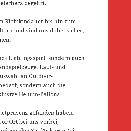
ielerherz begehrt.
om Kleinkindalter bis hin zum
tern und sind uns dabei sicher,
nen.
eues Lieblingsspiel, sondern auch
rendspielzeuge, Lauf- und
Auswahl an Outdoor-
bedarf, sondern auch die
klusive Helium-Ballons.
rnetpräsenz gefunden haben.
or Ort bei uns vorbei,
und werden Sie für kurze Zeit